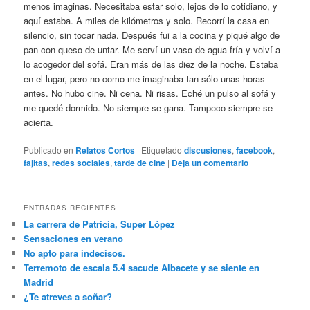
menos imaginas. Necesitaba estar solo, lejos de lo cotidiano, y
aquí estaba. A miles de kilómetros y solo. Recorrí la casa en
silencio, sin tocar nada. Después fui a la cocina y piqué algo de
pan con queso de untar. Me serví un vaso de agua fría y volví a
lo acogedor del sofá. Eran más de las diez de la noche. Estaba
en el lugar, pero no como me imaginaba tan sólo unas horas
antes. No hubo cine. Ni cena. Ni risas. Eché un pulso al sofá y
me quedé dormido. No siempre se gana. Tampoco siempre se
acierta.
Publicado en
Relatos Cortos
|
Etiquetado
discusiones
,
facebook
,
fajitas
,
redes sociales
,
tarde de cine
|
Deja un comentario
ENTRADAS RECIENTES
La carrera de Patricia, Super López
Sensaciones en verano
No apto para indecisos.
Terremoto de escala 5.4 sacude Albacete y se siente en
Madrid
¿Te atreves a soñar?