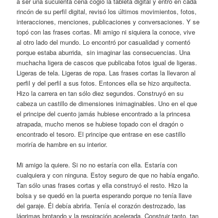
a ser una suculenta cena cogió la tableta digital y entró en cada
rincón de su perfil digital, revisó los últimos movimientos, fotos,
interacciones, menciones, publicaciones y conversaciones. Y se
topó con las frases cortas. Mi amigo ni siquiera la conoce, vive
al otro lado del mundo. Lo encontró por casualidad y comentó
porque estaba aburrida, sin imaginar las consecuencias. Una
muchacha ligera de cascos que publicaba fotos igual de ligeras.
Ligeras de tela. Ligeras de ropa. Las frases cortas la llevaron al
perfil y del perfil a sus fotos. Entonces ella se hizo arquitecta.
Hizo la carrera en tan sólo diez segundos. Construyó en su
cabeza un castillo de dimensiones inimaginables. Uno en el que
el principe del cuento jamás hubiese encontrado a la princesa
atrapada, mucho menos se hubiese topado con el dragón o
encontrado el tesoro. El principe que entrase en ese castillo
moriría de hambre en su interior.
Mi amigo la quiere. Si no no estaría con ella. Estaría con
cualquiera y con ninguna. Estoy seguro de que no había engaño.
Tan sólo unas frases cortas y ella construyó el resto. Hizo la
bolsa y se quedó en la puerta esperando porque no tenía llave
del garaje. Él debía abrirla. Tenía el corazón destrozado, las
lágrimas brotando y la respiración acelerada. Construir tanto, tan