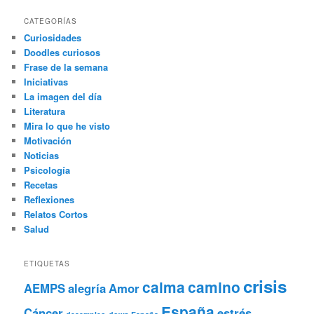
CATEGORÍAS
Curiosidades
Doodles curiosos
Frase de la semana
Iniciativas
La imagen del día
Literatura
Mira lo que he visto
Motivación
Noticias
Psicología
Recetas
Reflexiones
Relatos Cortos
Salud
ETIQUETAS
crisis
calma
camino
AEMPS
alegría
Amor
España
Cáncer
estrés