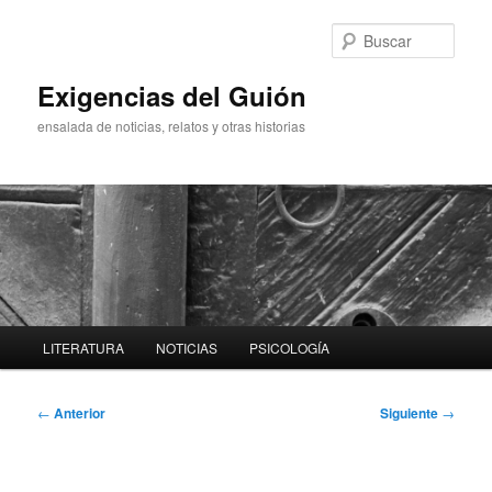
Ir
al
Busc
contenido
principal
Exigencias del Guión
ensalada de noticias, relatos y otras historias
Menú
LITERATURA
NOTICIAS
PSICOLOGÍA
principal
Navegación
←
Anterior
Siguiente
→
de
entradas