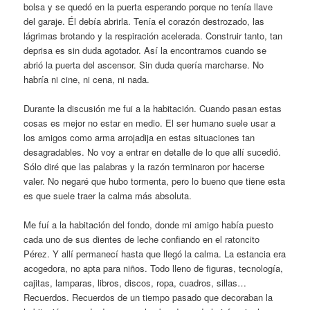
bolsa y se quedó en la puerta esperando porque no tenía llave
del garaje. Él debía abrirla. Tenía el corazón destrozado, las
lágrimas brotando y la respiración acelerada. Construir tanto, tan
deprisa es sin duda agotador. Así la encontramos cuando se
abrió la puerta del ascensor. Sin duda quería marcharse. No
habría ni cine, ni cena, ni nada.
Durante la discusión me fui a la habitación. Cuando pasan estas
cosas es mejor no estar en medio. El ser humano suele usar a
los amigos como arma arrojadija en estas situaciones tan
desagradables. No voy a entrar en detalle de lo que allí sucedió.
Sólo diré que las palabras y la razón terminaron por hacerse
valer. No negaré que hubo tormenta, pero lo bueno que tiene esta
es que suele traer la calma más absoluta.
Me fuí a la habitación del fondo, donde mi amigo había puesto
cada uno de sus dientes de leche confiando en el ratoncito
Pérez. Y allí permanecí hasta que llegó la calma. La estancia era
acogedora, no apta para niños. Todo lleno de figuras, tecnología,
cajitas, lamparas, libros, discos, ropa, cuadros, sillas…
Recuerdos. Recuerdos de un tiempo pasado que decoraban la