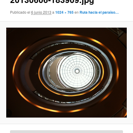
Publicado el
6 junio 2013
a
1024 × 765
en
Ruta hacia el paraíso…