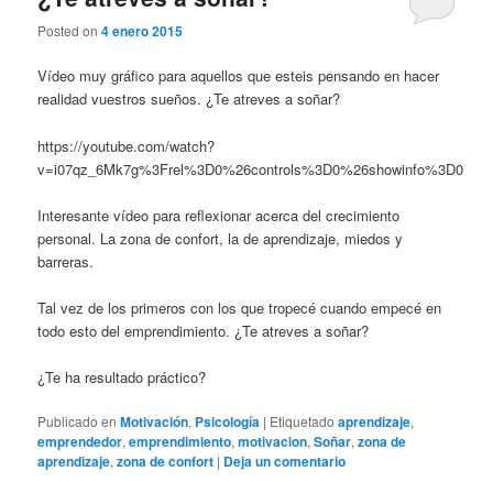
Posted on
4 enero 2015
Vídeo muy gráfico para aquellos que esteis pensando en hacer
realidad vuestros sueños. ¿Te atreves a soñar?
https://youtube.com/watch?
v=i07qz_6Mk7g%3Frel%3D0%26controls%3D0%26showinfo%3D0
Interesante vídeo para reflexionar acerca del crecimiento
personal. La zona de confort, la de aprendizaje, miedos y
barreras.
Tal vez de los primeros con los que tropecé cuando empecé en
todo esto del emprendimiento. ¿Te atreves a soñar?
¿Te ha resultado práctico?
Publicado en
Motivación
,
Psicología
|
Etiquetado
aprendizaje
,
emprendedor
,
emprendimiento
,
motivacion
,
Soñar
,
zona de
aprendizaje
,
zona de confort
|
Deja un comentario