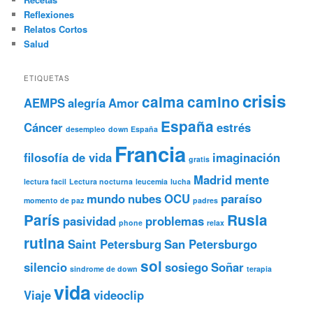
Reflexiones
Relatos Cortos
Salud
ETIQUETAS
crisis
calma
camino
AEMPS
alegría
Amor
España
Cáncer
estrés
desempleo
down España
Francia
filosofía de vida
imaginación
gratis
Madrid
mente
lectura facil
Lectura nocturna
leucemia
lucha
mundo
nubes
OCU
paraíso
momento de paz
padres
París
Rusia
pasividad
problemas
phone
relax
rutina
Saint Petersburg
San Petersburgo
sol
silencio
sosiego
Soñar
sindrome de down
terapia
vida
Viaje
videoclip