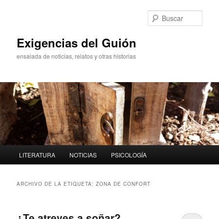
Ir
Ir
al
al
Busc
contenido
contenido
principal
secundario
Exigencias del Guión
ensalada de noticias, relatos y otras historias
Menú
LITERATURA
NOTICIAS
PSICOLOGÍA
principal
ARCHIVO DE LA ETIQUETA:
ZONA DE CONFORT
¿Te atreves a soñar?