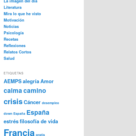
La imagen del día
Literatura
Mira lo que he visto
Motivación
Noticias
Psicología
Recetas
Reflexiones
Relatos Cortos
Salud
ETIQUETAS
AEMPS
alegría
Amor
calma
camino
crisis
Cáncer
desempleo
España
down España
estrés
filosofía de vida
Francia
gratis