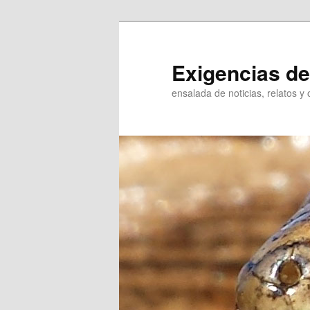
Ir
Ir
al
al
contenido
contenido
Exigencias de
principal
secundario
ensalada de noticias, relatos y 