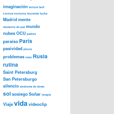
imaginación
lectura facil
Lectura nocturna
leucemia
lucha
Madrid
mente
mundo
momento de paz
nubes
OCU
padres
París
paraíso
pasividad
phone
Rusia
problemas
relax
rutina
Saint Petersburg
San Petersburgo
silencio
sindrome de down
sol
sosiego
Soñar
terapia
vida
Viaje
videoclip