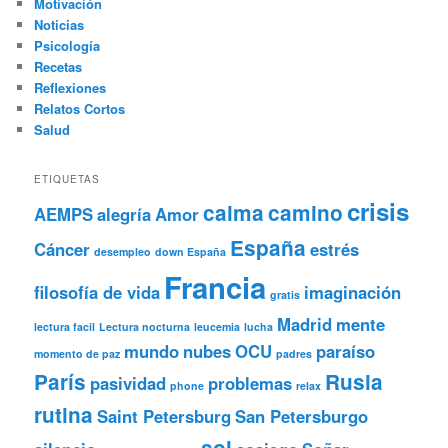
Motivación
Noticias
Psicología
Recetas
Reflexiones
Relatos Cortos
Salud
ETIQUETAS
crisis
calma
camino
AEMPS
alegría
Amor
España
Cáncer
estrés
desempleo
down España
Francia
filosofía de vida
imaginación
gratis
Madrid
mente
lectura facil
Lectura nocturna
leucemia
lucha
mundo
nubes
OCU
paraíso
momento de paz
padres
París
Rusia
pasividad
problemas
phone
relax
rutina
Saint Petersburg
San Petersburgo
sol