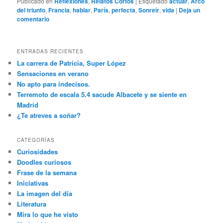
Publicado en
Reflexiones
,
Relatos Cortos
|
Etiquetado
actuar
,
Arco
del triunfo
,
Francia
,
hablar
,
París
,
perfecta
,
Sonreír
,
vida
|
Deja un
comentario
ENTRADAS RECIENTES
La carrera de Patricia, Super López
Sensaciones en verano
No apto para indecisos.
Terremoto de escala 5.4 sacude Albacete y se siente en
Madrid
¿Te atreves a soñar?
CATEGORÍAS
Curiosidades
Doodles curiosos
Frase de la semana
Iniciativas
La imagen del día
Literatura
Mira lo que he visto