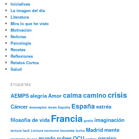
Iniciativas
La imagen del día
Literatura
Mira lo que he visto
Motivación
Noticias
Psicología
Recetas
Reflexiones
Relatos Cortos
Salud
ETIQUETAS
crisis
calma
camino
AEMPS
alegría
Amor
España
Cáncer
estrés
desempleo
down España
Francia
filosofía de vida
imaginación
gratis
Madrid
mente
lectura facil
Lectura nocturna
leucemia
lucha
mundo
nubes
OCU
paraíso
momento de paz
padres