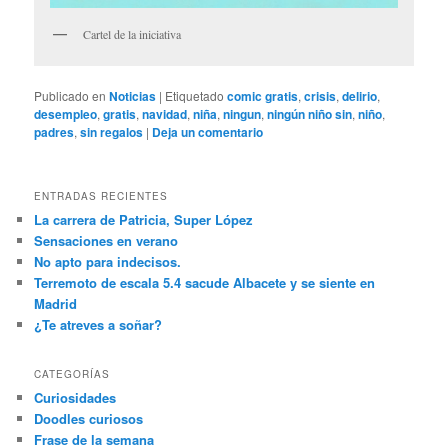
Cartel de la iniciativa
Publicado en
Noticias
|
Etiquetado
comic gratis
,
crisis
,
delirio
,
desempleo
,
gratis
,
navidad
,
niña
,
ningun
,
ningún niño sin
,
niño
,
padres
,
sin regalos
|
Deja un comentario
ENTRADAS RECIENTES
La carrera de Patricia, Super López
Sensaciones en verano
No apto para indecisos.
Terremoto de escala 5.4 sacude Albacete y se siente en
Madrid
¿Te atreves a soñar?
CATEGORÍAS
Curiosidades
Doodles curiosos
Frase de la semana