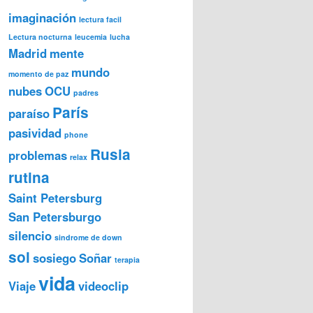
imaginación
lectura facil
Lectura nocturna
leucemia
lucha
Madrid
mente
mundo
momento de paz
nubes
OCU
padres
París
paraíso
pasividad
phone
Rusia
problemas
relax
rutina
Saint Petersburg
San Petersburgo
silencio
sindrome de down
sol
sosiego
Soñar
terapia
vida
Viaje
videoclip