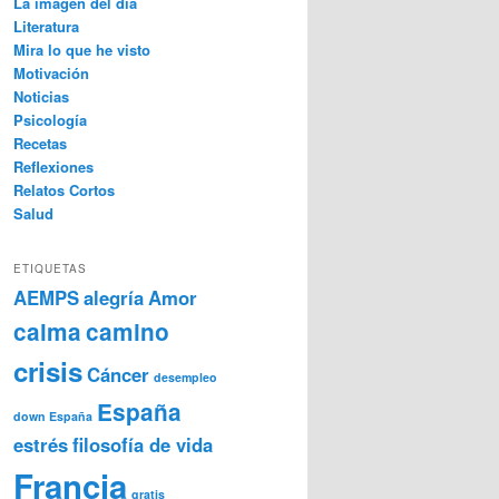
La imagen del día
Literatura
Mira lo que he visto
Motivación
Noticias
Psicología
Recetas
Reflexiones
Relatos Cortos
Salud
ETIQUETAS
AEMPS
alegría
Amor
calma
camino
crisis
Cáncer
desempleo
España
down España
estrés
filosofía de vida
Francia
gratis