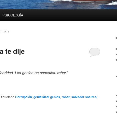
PSICOLOGÍA
LIDAD
 te dije
ocridad. Los genios no necesitan robar.”
Etiquetado
Corrupción
,
genialidad
,
genios
,
robar
,
salvador sostres
|