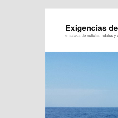
Ir
Ir
al
al
contenido
contenido
Exigencias de
principal
secundario
ensalada de noticias, relatos y 