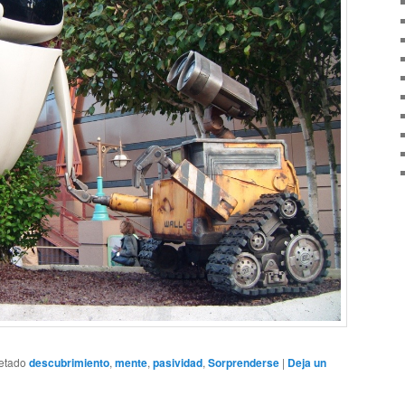
etado
descubrimiento
,
mente
,
pasividad
,
Sorprenderse
|
Deja un