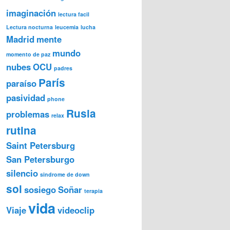
imaginación
lectura facil
Lectura nocturna
leucemia
lucha
Madrid
mente
mundo
momento de paz
nubes
OCU
padres
París
paraíso
pasividad
phone
Rusia
problemas
relax
rutina
Saint Petersburg
San Petersburgo
silencio
sindrome de down
sol
sosiego
Soñar
terapia
vida
Viaje
videoclip