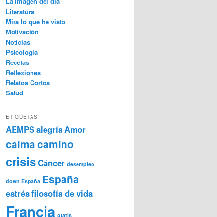
La imagen del día
Literatura
Mira lo que he visto
Motivación
Noticias
Psicología
Recetas
Reflexiones
Relatos Cortos
Salud
ETIQUETAS
AEMPS
alegría
Amor
calma
camino
crisis
Cáncer
desempleo
España
down España
estrés
filosofía de vida
Francia
gratis