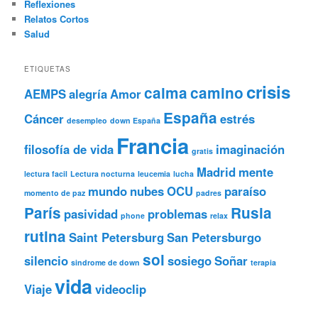
Reflexiones
Relatos Cortos
Salud
ETIQUETAS
crisis
calma
camino
AEMPS
alegría
Amor
España
Cáncer
estrés
desempleo
down España
Francia
filosofía de vida
imaginación
gratis
Madrid
mente
lectura facil
Lectura nocturna
leucemia
lucha
mundo
nubes
OCU
paraíso
momento de paz
padres
París
Rusia
pasividad
problemas
phone
relax
rutina
Saint Petersburg
San Petersburgo
sol
silencio
sosiego
Soñar
sindrome de down
terapia
vida
Viaje
videoclip