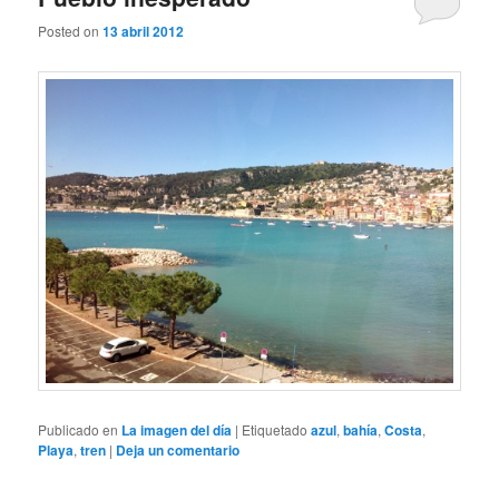
Posted on
13 abril 2012
Publicado en
La imagen del día
|
Etiquetado
azul
,
bahía
,
Costa
,
Playa
,
tren
|
Deja un comentario